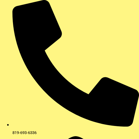
Aller
au
contenu
819-693-6336