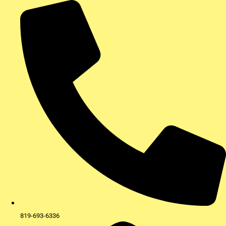
Aller
au
contenu
819-693-6336