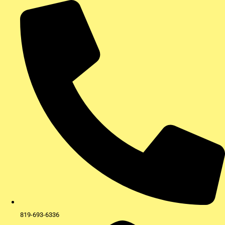
Aller
au
contenu
819-693-6336