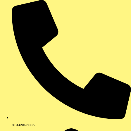
Aller
au
contenu
819-693-6336