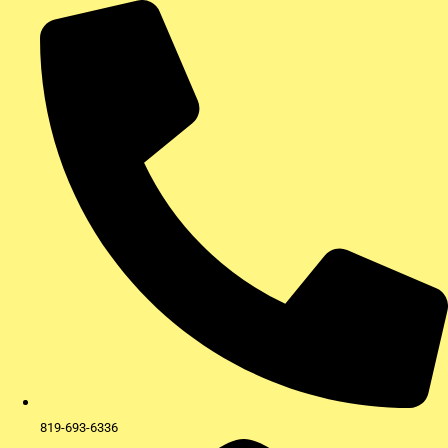
Aller
au
contenu
819-693-6336