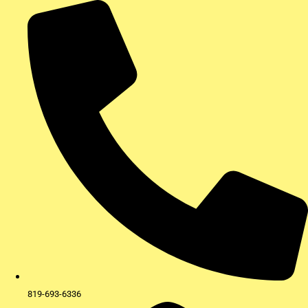
Aller
au
contenu
819-693-6336