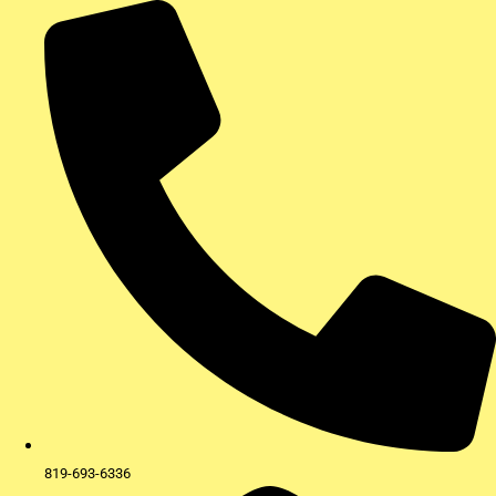
Aller
au
contenu
819-693-6336