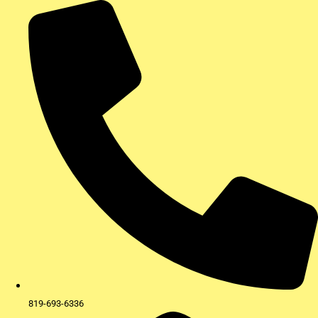
Aller
au
contenu
819-693-6336