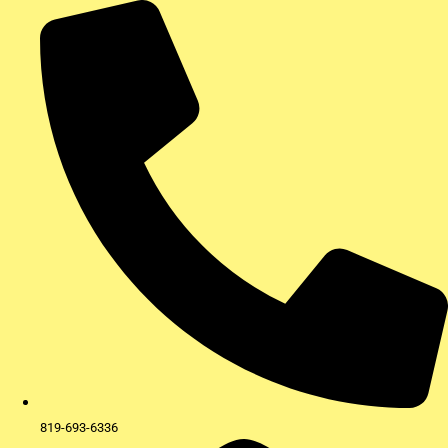
Aller
au
contenu
819-693-6336