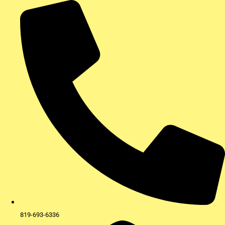
Aller
au
contenu
819-693-6336