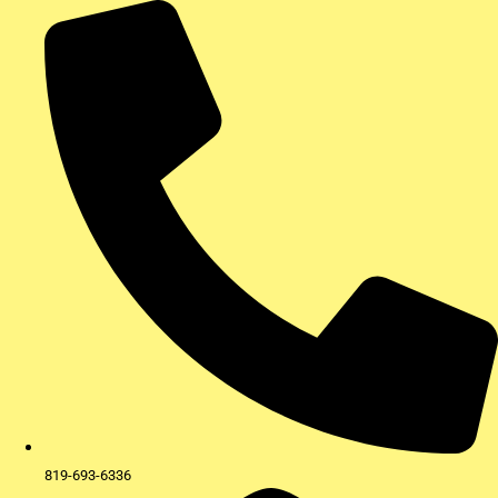
Aller
au
contenu
819-693-6336