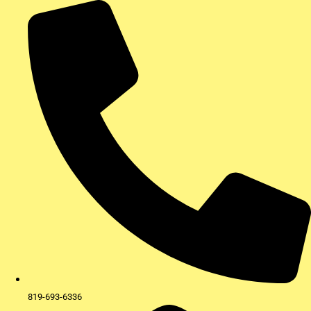
Aller
au
contenu
819-693-6336