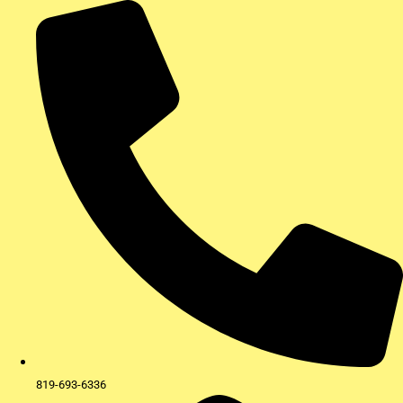
Aller
au
contenu
819-693-6336