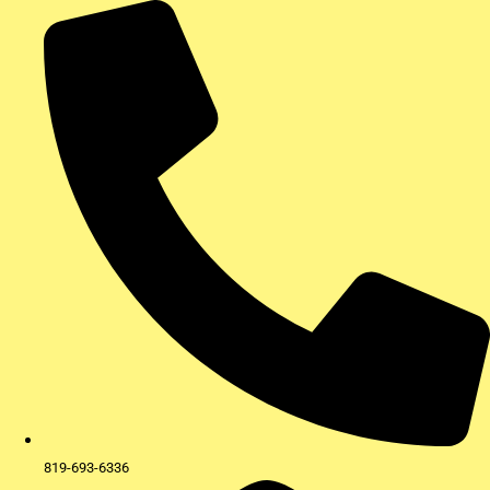
Aller
au
contenu
819-693-6336