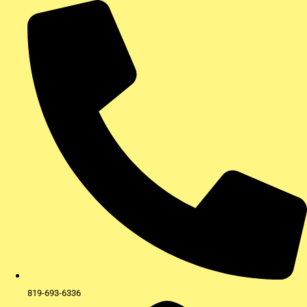
Aller
au
contenu
819-693-6336