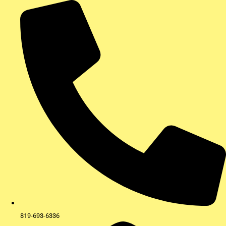
Aller
au
contenu
819-693-6336