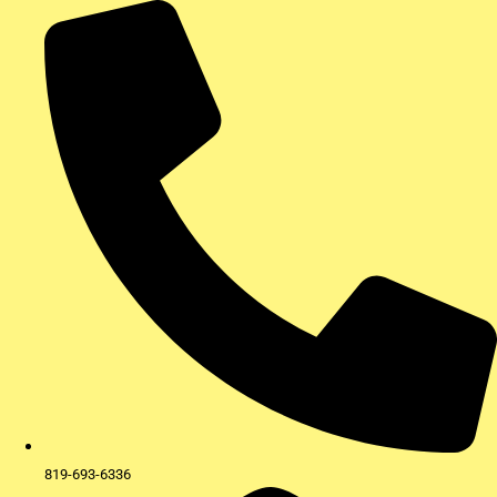
Aller
au
contenu
819-693-6336