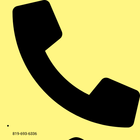
Aller
au
contenu
819-693-6336