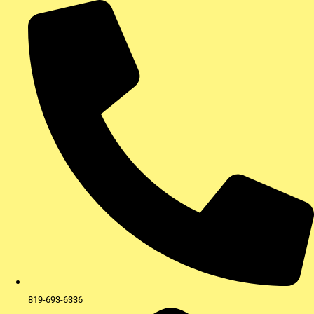
Aller
au
contenu
819-693-6336