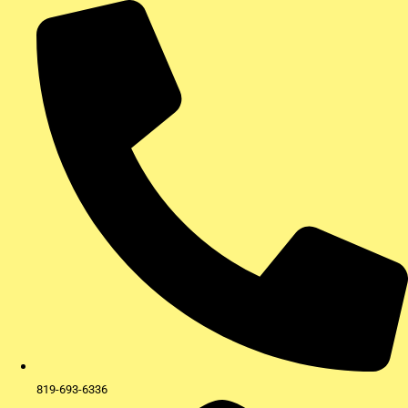
Aller
au
contenu
819-693-6336