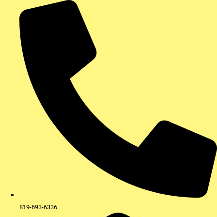
Aller
au
contenu
819-693-6336