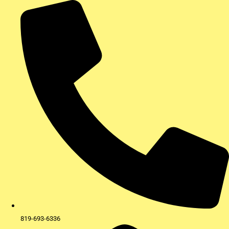
Aller
au
contenu
819-693-6336