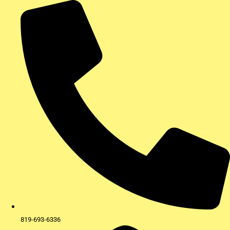
Aller
au
contenu
819-693-6336