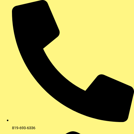
Aller
au
contenu
819-693-6336