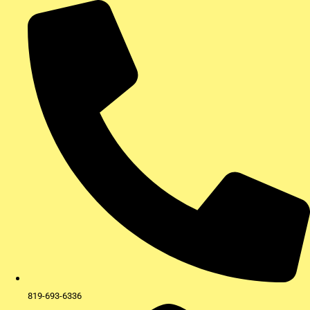
Aller
au
contenu
819-693-6336