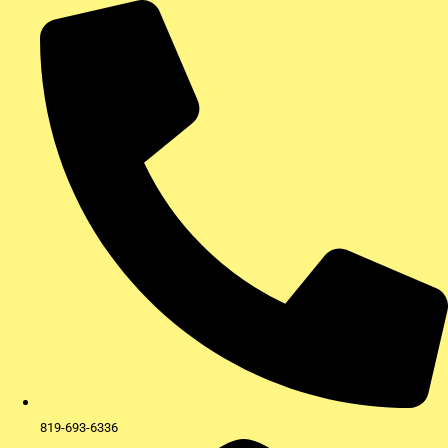
Aller
au
contenu
819-693-6336