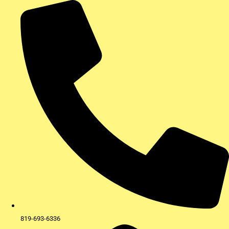
Aller
au
contenu
819-693-6336