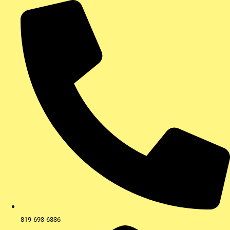
Aller
au
contenu
819-693-6336