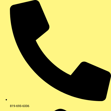
Aller
au
contenu
819-693-6336