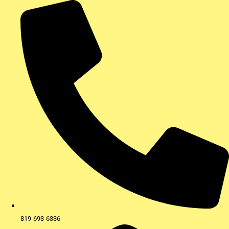
Aller
au
contenu
819-693-6336