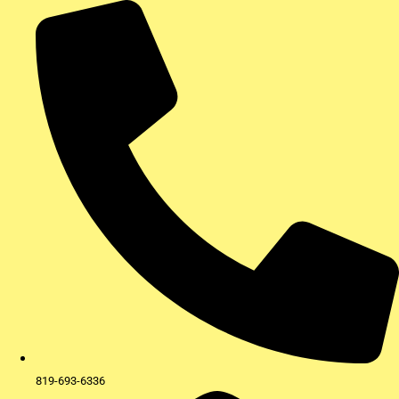
Aller
au
contenu
819-693-6336