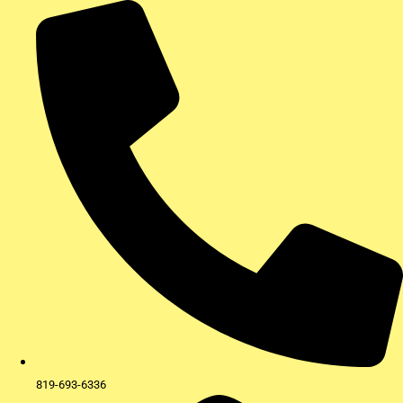
Aller
au
contenu
819-693-6336