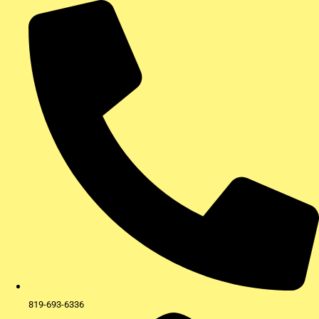
Aller
au
contenu
819-693-6336