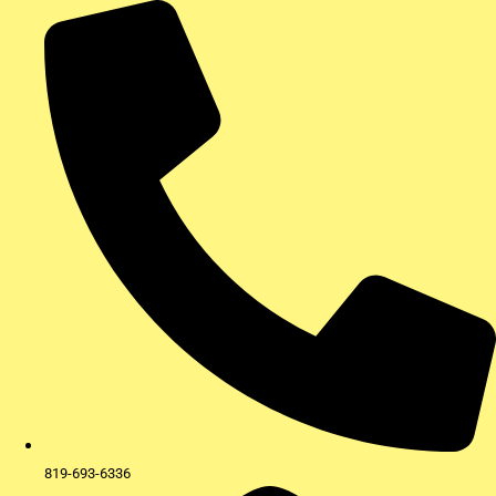
Aller
au
contenu
819-693-6336