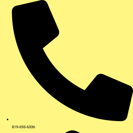
Aller
au
contenu
819-693-6336