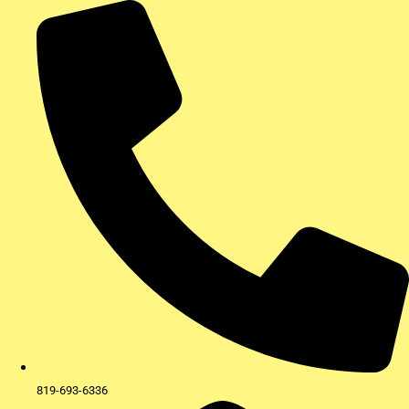
Aller
au
contenu
819-693-6336