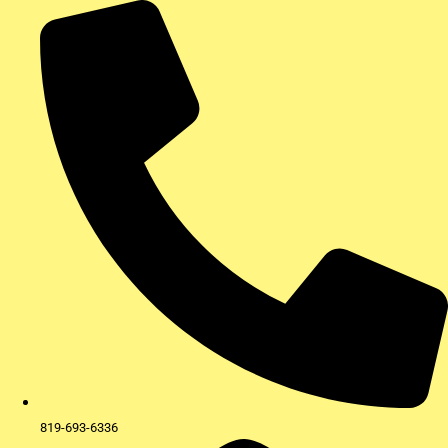
Aller
au
contenu
819-693-6336