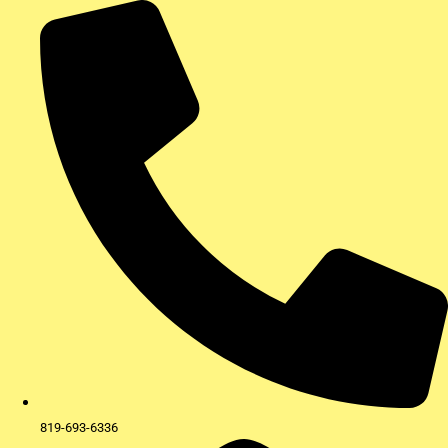
Aller
au
contenu
819-693-6336