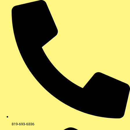
Aller
au
contenu
819-693-6336