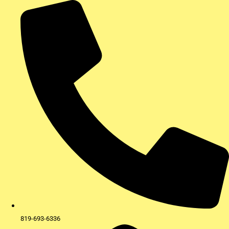
Aller
au
contenu
819-693-6336