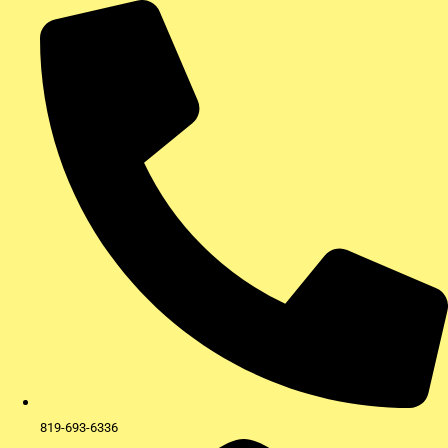
Aller
au
contenu
819-693-6336